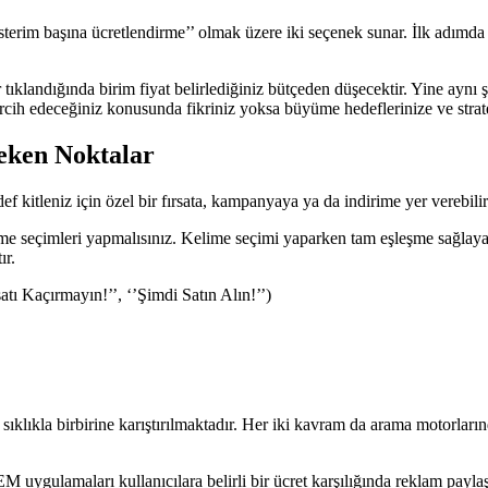
österim başına ücretlendirme’’ olmak üzere iki seçenek sunar. İlk adım
tıklandığında birim fiyat belirlediğiniz bütçeden düşecektir. Yine aynı 
cih edeceğiniz konusunda fikriniz yoksa büyüme hedeflerinize ve stratejin
eken Noktalar
 kitleniz için özel bir fırsata, kampanyaya ya da indirime yer verebilir
e seçimleri yapmalısınız. Kelime seçimi yaparken tam eşleşme sağlayacak
ır.
atı Kaçırmayın!’’, ‘’Şimdi Satın Alın!’’)
klıkla birbirine karıştırılmaktadır. Her iki kavram da arama motorlarınd
M uygulamaları kullanıcılara belirli bir ücret karşılığında reklam payla