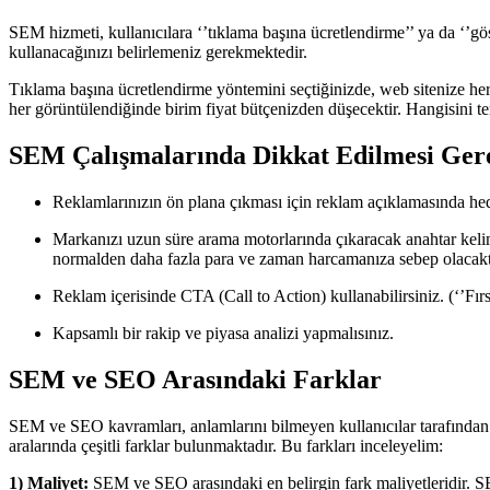
SEM hizmeti, kullanıcılara ‘’tıklama başına ücretlendirme’’ ya da ‘’g
kullanacağınızı belirlemeniz gerekmektedir.
Tıklama başına ücretlendirme yöntemini seçtiğinizde, web sitenize her 
her görüntülendiğinde birim fiyat bütçenizden düşecektir. Hangisini ter
SEM Çalışmalarında Dikkat Edilmesi Ger
Reklamlarınızın ön plana çıkması için reklam açıklamasında hedef
Markanızı uzun süre arama motorlarında çıkaracak anahtar kelim
normalden daha fazla para ve zaman harcamanıza sebep olacakt
Reklam içerisinde CTA (Call to Action) kullanabilirsiniz. (‘’Fırs
Kapsamlı bir rakip ve piyasa analizi yapmalısınız.
SEM ve SEO Arasındaki Farklar
SEM ve SEO kavramları, anlamlarını bilmeyen kullanıcılar tarafından sı
aralarında çeşitli farklar bulunmaktadır. Bu farkları inceleyelim:
1) Maliyet:
SEM ve SEO arasındaki en belirgin fark maliyetleridir. SE