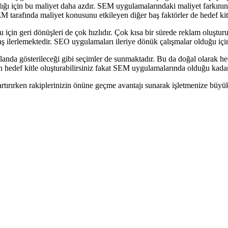
dığı için bu maliyet daha azdır. SEM uygulamalarındaki maliyet farkının
M tarafında maliyet konusunu etkileyen diğer baş faktörler de hedef kitle
n geri dönüşleri de çok hızlıdır. Çok kısa bir sürede reklam oluşturula
vaş ilerlemektedir. SEO uygulamaları ileriye dönük çalışmalar olduğu için
nda gösterileceği gibi seçimler de sunmaktadır. Bu da doğal olarak hed
n hedef kitle oluşturabilirsiniz fakat SEM uygulamalarında olduğu kada
rırken rakiplerinizin önüne geçme avantajı sunarak işletmenize büyük 