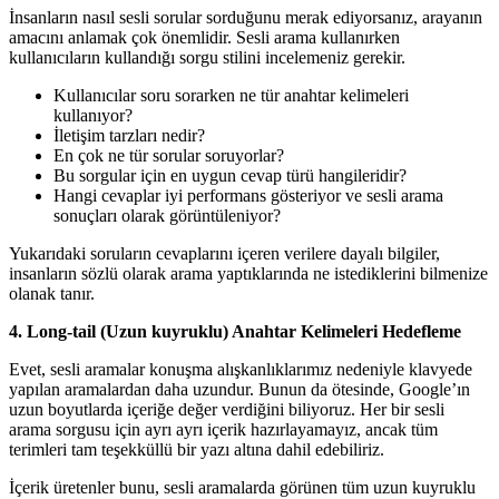
İnsanların nasıl sesli sorular sorduğunu merak ediyorsanız, arayanın
amacını anlamak çok önemlidir. Sesli arama kullanırken
kullanıcıların kullandığı sorgu stilini incelemeniz gerekir.
Kullanıcılar soru sorarken ne tür anahtar kelimeleri
kullanıyor?
İletişim tarzları nedir?
En çok ne tür sorular soruyorlar?
Bu sorgular için en uygun cevap türü hangileridir?
Hangi cevaplar iyi performans gösteriyor ve sesli arama
sonuçları olarak görüntüleniyor?
Yukarıdaki soruların cevaplarını içeren verilere dayalı bilgiler,
insanların sözlü olarak arama yaptıklarında ne istediklerini bilmenize
olanak tanır.
4. Long-tail (Uzun kuyruklu) Anahtar Kelimeleri Hedefleme
Evet, sesli aramalar konuşma alışkanlıklarımız nedeniyle klavyede
yapılan aramalardan daha uzundur. Bunun da ötesinde, Google’ın
uzun boyutlarda içeriğe değer verdiğini biliyoruz. Her bir sesli
arama sorgusu için ayrı ayrı içerik hazırlayamayız, ancak tüm
terimleri tam teşekküllü bir yazı altına dahil edebiliriz.
İçerik üretenler bunu, sesli aramalarda görünen tüm uzun kuyruklu