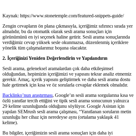
Kaynak: https://www.stonetemple.com/featured-snippets-guide/
Zengin cevapların ön plana çıkmasıyla, içeriğimiz sıfırıncı sırada yer
almalıdır, bu da otomatik olarak sesli arama sonuçları için
görünümünü en iyi seçenek haline getirir. Sesli arama sonuçlarında
verdiğimiz cevap yüksek sesle okunmazsa, düzenlenmiş içeriklere
yönelik tüm çalışmalarımız boşuna olacaktır.
2. İçeriğinizi Yeniden Değerlendirin ve Yapılandırın
Sesli arama, geleneksel aramalardan çok daha etkileşimsel
olduğundan, hepimizin içeriğimizi ve yapısını tekrar analiz etmemiz
gerekir. Amaç, içerik yapısını geliştirmek ve daha sesli arama dostu
hale getirmek için kısa ve öz sorularla cevaplar eklemek olmalıdır.
Backlinko’nun araştırması
, Google’ın sesli arama sorgularına kısa ve
özlü yanıtlar tercih ettiğini ve tipik sesli arama sonucunun yalnızca
29 kelime uzunluğunda olduğunu söylüyor. Google Asistan için
yapılan SEMrush sesli arama çalışması, “Yanıtlanan soruların metin
uzunluğu her cihaz için neredeyse aynı (ortalama yaklaşık 41
kelime).
Bu bilgiler, içeriğimizin sesli arama sonuçları için daha iyi