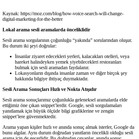
Kaynak: https://moz.com/blog/how-voice-search-will-change-
digital-marketing-for-the-better
Lokal arama sesli aramalarda önceliklidir
Sesli arama sorgularının çoğunluğu “yakında” sorularından oluşur.
Bu durum iki şeyi doğrular:
İnsanlar ziyaret edecekleri yerleri, kalacakları otelleri, veya
hareket halindeyken yemek yiyebilecekleri restoranları
bulmak için sesli aramadan faydalanır.
Lokasyonların dışında insanlar zaman ve diğer birçok şey
hakkında bilgiye ihtiyaç duymaktadır.
Sesli Arama Sonuçları Hızlı ve Nokta Atışıdır
Sesli arama sonuçlarımız çoğunlukla geleneksel aramalarda elde
ettiğimiz öne çıkan snippet’lerdir. Google, sesli sorgulamaları
yanıtlamak için büyük ölçüde bilgi grafiklerine ve zengin
snippet’lere güvenmektedir.
Arama yapan kişiler hızlı ve anında sonuç almak isterler, Google da
bunu algılar. Aynı durum doğrudan yanıtların öncelikli olduğu sesli
arama için de geçerlidir. Bu doğrudan cevaplar, anında sonuç