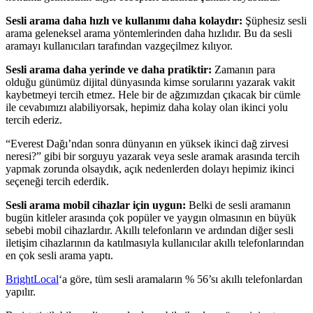
Sesli arama daha hızlı ve kullanımı daha kolaydır:
Şüphesiz sesli
arama geleneksel arama yöntemlerinden daha hızlıdır. Bu da sesli
aramayı kullanıcıları tarafından vazgeçilmez kılıyor.
Sesli arama daha yerinde ve daha pratiktir:
Zamanın para
olduğu günümüz dijital dünyasında kimse sorularını yazarak vakit
kaybetmeyi tercih etmez. Hele bir de ağzımızdan çıkacak bir cümle
ile cevabımızı alabiliyorsak, hepimiz daha kolay olan ikinci yolu
tercih ederiz.
“Everest Dağı’ndan sonra dünyanın en yüksek ikinci dağ zirvesi
neresi?” gibi bir sorguyu yazarak veya sesle aramak arasında tercih
yapmak zorunda olsaydık, açık nedenlerden dolayı hepimiz ikinci
seçeneği tercih ederdik.
Sesli arama mobil cihazlar için uygun:
Belki de sesli aramanın
bugün kitleler arasında çok popüler ve yaygın olmasının en büyük
sebebi mobil cihazlardır. Akıllı telefonların ve ardından diğer sesli
iletişim cihazlarının da katılmasıyla kullanıcılar akıllı telefonlarından
en çok sesli arama yaptı.
BrightLocal
‘a göre, tüm sesli aramaların % 56’sı akıllı telefonlardan
yapılır.