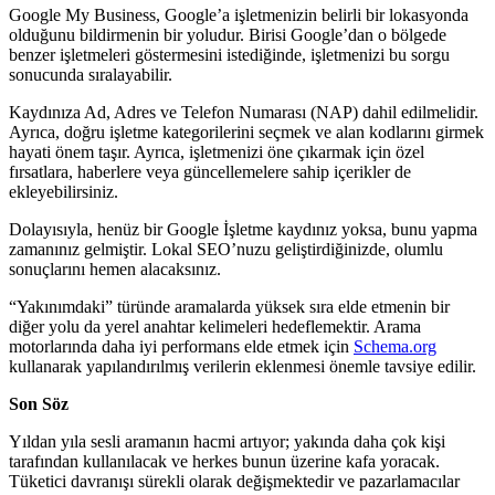
Google My Business, Google’a işletmenizin belirli bir lokasyonda
olduğunu bildirmenin bir yoludur. Birisi Google’dan o bölgede
benzer işletmeleri göstermesini istediğinde, işletmenizi bu sorgu
sonucunda sıralayabilir.
Kaydınıza Ad, Adres ve Telefon Numarası (NAP) dahil edilmelidir.
Ayrıca, doğru işletme kategorilerini seçmek ve alan kodlarını girmek
hayati önem taşır. Ayrıca, işletmenizi öne çıkarmak için özel
fırsatlara, haberlere veya güncellemelere sahip içerikler de
ekleyebilirsiniz.
Dolayısıyla, henüz bir Google İşletme kaydınız yoksa, bunu yapma
zamanınız gelmiştir. Lokal SEO’nuzu geliştirdiğinizde, olumlu
sonuçlarını hemen alacaksınız.
“Yakınımdaki” türünde aramalarda yüksek sıra elde etmenin bir
diğer yolu da yerel anahtar kelimeleri hedeflemektir. Arama
motorlarında daha iyi performans elde etmek için
Schema.org
kullanarak yapılandırılmış verilerin eklenmesi önemle tavsiye edilir.
Son Söz
Yıldan yıla sesli aramanın hacmi artıyor; yakında daha çok kişi
tarafından kullanılacak ve herkes bunun üzerine kafa yoracak.
Tüketici davranışı sürekli olarak değişmektedir ve pazarlamacılar