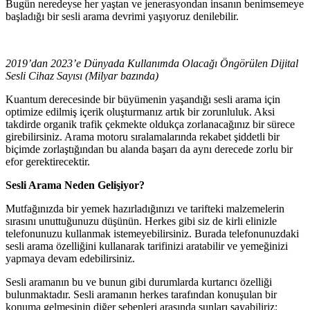
Bugün neredeyse her yaştan ve jenerasyondan insanın benimsemeye
başladığı bir sesli arama devrimi yaşıyoruz denilebilir.
2019’dan 2023’e Dünyada Kullanımda Olacağı Öngörülen Dijital
Sesli Cihaz Sayısı (Milyar bazında)
Kuantum derecesinde bir büyümenin yaşandığı sesli arama için
optimize edilmiş içerik oluşturmanız artık bir zorunluluk. Aksi
takdirde organik trafik çekmekte oldukça zorlanacağınız bir sürece
girebilirsiniz. Arama motoru sıralamalarında rekabet şiddetli bir
biçimde zorlaştığından bu alanda başarı da aynı derecede zorlu bir
efor gerektirecektir.
Sesli Arama Neden Gelişiyor?
Mutfağınızda bir yemek hazırladığınızı ve tarifteki malzemelerin
sırasını unuttuğunuzu düşünün. Herkes gibi siz de kirli elinizle
telefonunuzu kullanmak istemeyebilirsiniz. Burada telefonunuzdaki
sesli arama özelliğini kullanarak tarifinizi aratabilir ve yemeğinizi
yapmaya devam edebilirsiniz.
Sesli aramanın bu ve bunun gibi durumlarda kurtarıcı özelliği
bulunmaktadır. Sesli aramanın herkes tarafından konuşulan bir
konuma gelmesinin diğer sebepleri arasında şunları sayabiliriz: