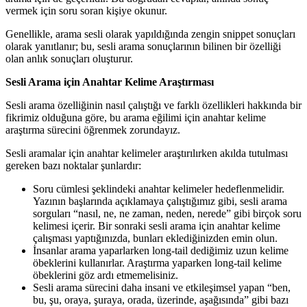
vermek için soru soran kişiye okunur.
Genellikle, arama sesli olarak yapıldığında zengin snippet sonuçları
olarak yanıtlanır; bu, sesli arama sonuçlarının bilinen bir özelliği
olan anlık sonuçları oluşturur.
Sesli Arama için Anahtar Kelime Araştırması
Sesli arama özelliğinin nasıl çalıştığı ve farklı özellikleri hakkında bir
fikrimiz olduğuna göre, bu arama eğilimi için anahtar kelime
araştırma sürecini öğrenmek zorundayız.
Sesli aramalar için anahtar kelimeler araştırılırken akılda tutulması
gereken bazı noktalar şunlardır:
Soru cümlesi şeklindeki anahtar kelimeler hedeflenmelidir.
Yazının başlarında açıklamaya çalıştığımız gibi, sesli arama
sorguları “nasıl, ne, ne zaman, neden, nerede” gibi birçok soru
kelimesi içerir. Bir sonraki sesli arama için anahtar kelime
çalışması yaptığınızda, bunları eklediğinizden emin olun.
İnsanlar arama yaparlarken long-tail dediğimiz uzun kelime
öbeklerini kullanırlar. Araştırma yaparken long-tail kelime
öbeklerini göz ardı etmemelisiniz.
Sesli arama sürecini daha insani ve etkileşimsel yapan “ben,
bu, şu, oraya, şuraya, orada, üzerinde, aşağısında” gibi bazı