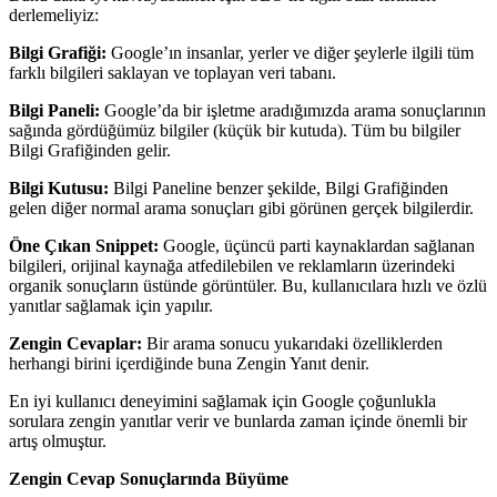
derlemeliyiz:
Bilgi Grafiği:
Google’ın insanlar, yerler ve diğer şeylerle ilgili tüm
farklı bilgileri saklayan ve toplayan veri tabanı.
Bilgi Paneli:
Google’da bir işletme aradığımızda arama sonuçlarının
sağında gördüğümüz bilgiler (küçük bir kutuda). Tüm bu bilgiler
Bilgi Grafiğinden gelir.
Bilgi Kutusu:
Bilgi Paneline benzer şekilde, Bilgi Grafiğinden
gelen diğer normal arama sonuçları gibi görünen gerçek bilgilerdir.
Öne Çıkan Snippet:
Google, üçüncü parti kaynaklardan sağlanan
bilgileri, orijinal kaynağa atfedilebilen ve reklamların üzerindeki
organik sonuçların üstünde görüntüler. Bu, kullanıcılara hızlı ve özlü
yanıtlar sağlamak için yapılır.
Zengin Cevaplar:
Bir arama sonucu yukarıdaki özelliklerden
herhangi birini içerdiğinde buna Zengin Yanıt denir.
En iyi kullanıcı deneyimini sağlamak için Google çoğunlukla
sorulara zengin yanıtlar verir ve bunlarda zaman içinde önemli bir
artış olmuştur.
Zengin Cevap Sonuçlarında Büyüme