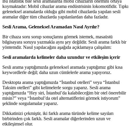
Bu istatistik bile sesli aramalarda mobil cihazların önemini ortaya
koymaktadır: Mobil cihazlar arama endüstrisinin lokomotifidir. Tıpkı
geleneksel aramalarda olduğu gibi mobil cihazlarda yapılan sesli
aramalar diğer tüm cihazlarda yapılanlardan daha fazladır.
Sesli Arama, Geleneksel Aramadan Nasıl Ayrılır?
Bir cihaza soru sorup sonuçlarını görmek istemek, masaüstü
bilgisayara soruyu yazmakla aynı şey değildir. Sesli arama farklı bir
yöntemdir. Nasıl yapılacağını aşağıda açıklamaya çalışalım:
Sesli aramalarda kelimeler daha uzundur ve etkileşim içerir
Sesli arama yaptığımızda geleneksel aramada yaptığımız gibi kısa
keywordlerle değil; daha uzun cümlelerle arama yapıyoruz.
Desktopta arama yaptığımızda “İstanbul otelleri” veya “İstanbul
Taksim otelleri” gibi kelimelerle sorgu yaparız. Sesli arama
yaptığımızda “Hey siri, İstanbul’da kalabileceğim bir otel önerebilir
misin?” veya “İstanbul’da otel alternatiflerini görmek istiyorum”
şeklinde sorgulamalar yaparız.
Dikkatinizi çekmiştir, iki farklı arama türünde kelime sayıları
birbirinden çok farklı. Sesli aramalar diğerlerinden uzun ve
etkileşimsel olur.