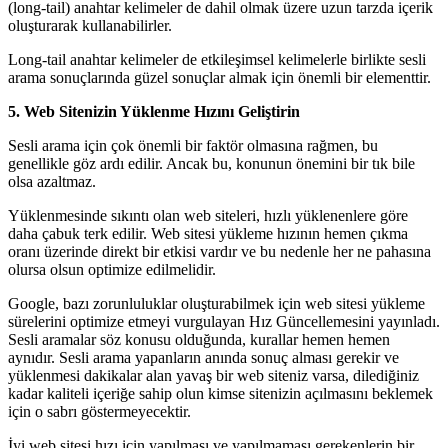
(long-tail) anahtar kelimeler de dahil olmak üzere uzun tarzda içerik
oluşturarak kullanabilirler.
Long-tail anahtar kelimeler de etkileşimsel kelimelerle birlikte sesli
arama sonuçlarında güzel sonuçlar almak için önemli bir elementtir.
5. Web Sitenizin Yüklenme Hızını Geliştirin
Sesli arama için çok önemli bir faktör olmasına rağmen, bu
genellikle göz ardı edilir. Ancak bu, konunun önemini bir tık bile
olsa azaltmaz.
Yüklenmesinde sıkıntı olan web siteleri, hızlı yüklenenlere göre
daha çabuk terk edilir. Web sitesi yükleme hızının hemen çıkma
oranı üzerinde direkt bir etkisi vardır ve bu nedenle her ne pahasına
olursa olsun optimize edilmelidir.
Google, bazı zorunluluklar oluşturabilmek için web sitesi yükleme
sürelerini optimize etmeyi vurgulayan Hız Güncellemesini yayınladı.
Sesli aramalar söz konusu olduğunda, kurallar hemen hemen
aynıdır. Sesli arama yapanların anında sonuç alması gerekir ve
yüklenmesi dakikalar alan yavaş bir web siteniz varsa, dilediğiniz
kadar kaliteli içeriğe sahip olun kimse sitenizin açılmasını beklemek
için o sabrı göstermeyecektir.
İyi web sitesi hızı için yapılması ve yapılmaması gerekenlerin bir