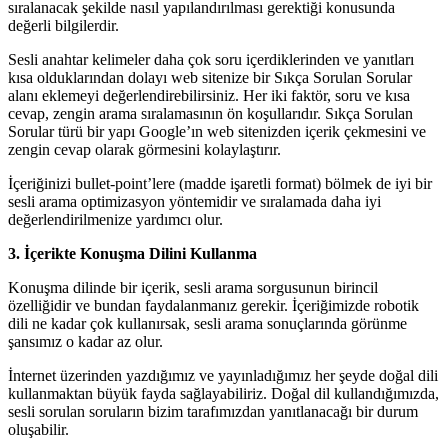
sıralanacak şekilde nasıl yapılandırılması gerektiği konusunda
değerli bilgilerdir.
Sesli anahtar kelimeler daha çok soru içerdiklerinden ve yanıtları
kısa olduklarından dolayı web sitenize bir Sıkça Sorulan Sorular
alanı eklemeyi değerlendirebilirsiniz. Her iki faktör, soru ve kısa
cevap, zengin arama sıralamasının ön koşullarıdır. Sıkça Sorulan
Sorular türü bir yapı Google’ın web sitenizden içerik çekmesini ve
zengin cevap olarak görmesini kolaylaştırır.
İçeriğinizi bullet-point’lere (madde işaretli format) bölmek de iyi bir
sesli arama optimizasyon yöntemidir ve sıralamada daha iyi
değerlendirilmenize yardımcı olur.
3. İçerikte Konuşma Dilini Kullanma
Konuşma dilinde bir içerik, sesli arama sorgusunun birincil
özelliğidir ve bundan faydalanmanız gerekir. İçeriğimizde robotik
dili ne kadar çok kullanırsak, sesli arama sonuçlarında görünme
şansımız o kadar az olur.
İnternet üzerinden yazdığımız ve yayınladığımız her şeyde doğal dili
kullanmaktan büyük fayda sağlayabiliriz. Doğal dil kullandığımızda,
sesli sorulan soruların bizim tarafımızdan yanıtlanacağı bir durum
oluşabilir.