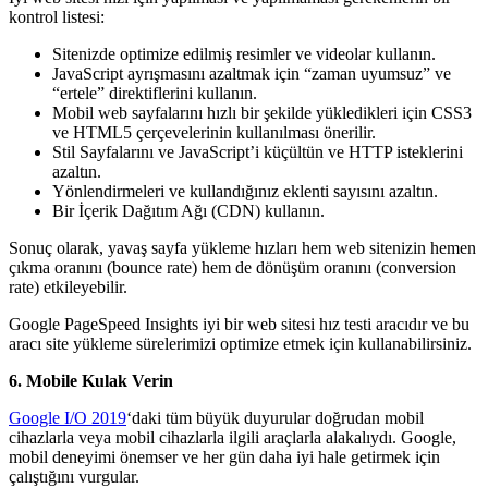
kontrol listesi:
Sitenizde optimize edilmiş resimler ve videolar kullanın.
JavaScript ayrışmasını azaltmak için “zaman uyumsuz” ve
“ertele” direktiflerini kullanın.
Mobil web sayfalarını hızlı bir şekilde yükledikleri için CSS3
ve HTML5 çerçevelerinin kullanılması önerilir.
Stil Sayfalarını ve JavaScript’i küçültün ve HTTP isteklerini
azaltın.
Yönlendirmeleri ve kullandığınız eklenti sayısını azaltın.
Bir İçerik Dağıtım Ağı (CDN) kullanın.
Sonuç olarak, yavaş sayfa yükleme hızları hem web sitenizin hemen
çıkma oranını (bounce rate) hem de dönüşüm oranını (conversion
rate) etkileyebilir.
Google PageSpeed Insights iyi bir web sitesi hız testi aracıdır ve bu
aracı site yükleme sürelerimizi optimize etmek için kullanabilirsiniz.
6. Mobile Kulak Verin
Google I/O 2019
‘daki tüm büyük duyurular doğrudan mobil
cihazlarla veya mobil cihazlarla ilgili araçlarla alakalıydı. Google,
mobil deneyimi önemser ve her gün daha iyi hale getirmek için
çalıştığını vurgular.