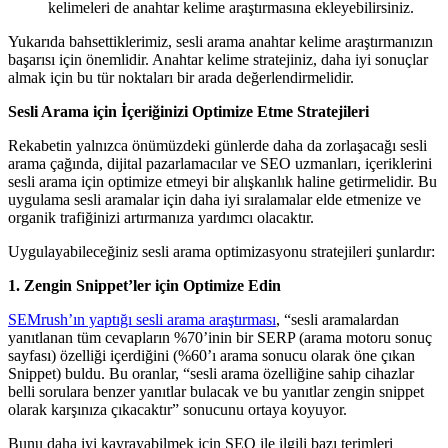
kelimeleri de anahtar kelime araştırmasına ekleyebilirsiniz.
Yukarıda bahsettiklerimiz, sesli arama anahtar kelime araştırmanızın
başarısı için önemlidir. Anahtar kelime stratejiniz, daha iyi sonuçlar
almak için bu tür noktaları bir arada değerlendirmelidir.
Sesli Arama için İçeriğinizi Optimize Etme Stratejileri
Rekabetin yalnızca önümüzdeki günlerde daha da zorlaşacağı sesli
arama çağında, dijital pazarlamacılar ve SEO uzmanları, içeriklerini
sesli arama için optimize etmeyi bir alışkanlık haline getirmelidir. Bu
uygulama sesli aramalar için daha iyi sıralamalar elde etmenize ve
organik trafiğinizi artırmanıza yardımcı olacaktır.
Uygulayabileceğiniz sesli arama optimizasyonu stratejileri şunlardır:
1. Zengin Snippet’ler için Optimize Edin
SEMrush’ın yaptığı sesli arama araştırması
, “sesli aramalardan
yanıtlanan tüm cevapların %70’inin bir SERP (arama motoru sonuç
sayfası) özelliği içerdiğini (%60’ı arama sonucu olarak öne çıkan
Snippet) buldu. Bu oranlar, “sesli arama özelliğine sahip cihazlar
belli sorulara benzer yanıtlar bulacak ve bu yanıtlar zengin snippet
olarak karşınıza çıkacaktır” sonucunu ortaya koyuyor.
Bunu daha iyi kavrayabilmek için SEO ile ilgili bazı terimleri