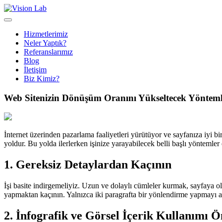
Hizmetlerimiz
Neler Yaptık?
Referanslarımız
Blog
İletişim
Biz Kimiz?
Web Sitenizin Dönüşüm Oranını Yükseltecek Yöntem
İnternet üzerinden pazarlama faaliyetleri yürütüyor ve sayfanıza iyi bir
yoldur. Bu yolda ilerlerken işinize yarayabilecek belli başlı yöntemler
1. Gereksiz Detaylardan Kaçının
İşi basite indirgemeliyiz. Uzun ve dolaylı cümleler kurmak, sayfaya o
yapmaktan kaçının. Yalnızca iki paragrafta bir yönlendirme yapmayı akl
2. İnfografik ve Görsel İçerik Kullanımı 