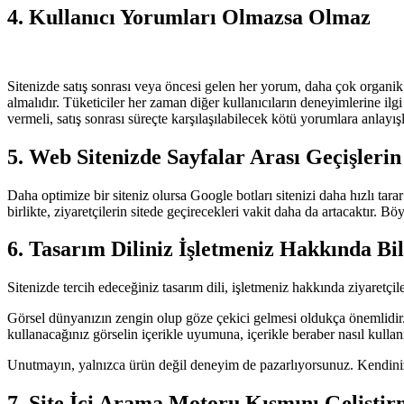
4. Kullanıcı Yorumları Olmazsa Olmaz
Sitenizde satış sonrası veya öncesi gelen her yorum, daha çok organik
almalıdır. Tüketiciler her zaman diğer kullanıcıların deneyimlerine ilg
vermeli, satış sonrası süreçte karşılaşılabilecek kötü yorumlara anlayış
5. Web Sitenizde Sayfalar Arası Geçişleri
Daha optimize bir siteniz olursa Google botları sitenizi daha hızlı tara
birlikte, ziyaretçilerin sitede geçirecekleri vakit daha da artacaktır. B
6. Tasarım Diliniz İşletmeniz Hakkında Bil
Sitenizde tercih edeceğiniz tasarım dili, işletmeniz hakkında ziyaretçile
Görsel dünyanızın zengin olup göze çekici gelmesi oldukça önemlidir. Z
kullanacağınız görselin içerikle uyumuna, içerikle beraber nasıl kullan
Unutmayın, yalnızca ürün değil deneyim de pazarlıyorsunuz. Kendinize 
7. Site İçi Arama Motoru Kısmını Gelişti