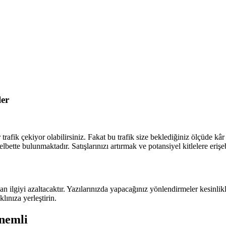
ler
 trafik çekiyor olabilirsiniz. Fakat bu trafik size beklediğiniz ölçüde kâr
 elbette bulunmaktadır. Satışlarınızı artırmak ve potansiyel kitlelere eri
lan ilgiyi azaltacaktır. Yazılarınızda yapacağınız yönlendirmeler kesinl
ınıza yerleştirin.
Önemli