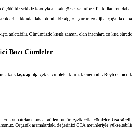
lçülü bir şekilde konuyla alakalı görsel ve infografik kullanımı, daha iy
rakteri hakkında daha olumlu bir algı oluştururken dijital çağa da daha 
akışta anlatabilir. Günümüzde kısıtlı zamanı olan insanlara en kısa süred
kici Bazı Cümleler
lk anlarda karşılaşacağı ilgi çekici cümleler kurmak önemlidir. Böylece m
onlara hatırlama amacı güden bu tür teşvik edici cümleler, kısa süreli ha
rsunuz. Organik aramalardaki değerinizi CTA metinleriyle yükseltebilir ve 