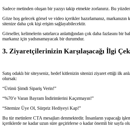
Sadece metinden oluşan bir yazıyı takip etmekte zorlanırız. Bu yüzden ö
Göze hoş gelecek görsel ve video içerikler hazırlamanız, markanızın ka
sitenize daha çok kişi erişim sağlayabilecektir.
Görseller, kelimelerin satırlarca anlattığından çok daha fazlasını bir b
markanız için yadsınamayacak bir durumdur.
3. Ziyaretçilerinizin Karşılaşacağı İlgi Çe
Satış odaklı bir siteyseniz, hedef kitlenizin sitenizi ziyaret ettiği i
olursak:
“Ürünü Şimdi Sipariş Verin!”
“%70’e Varan Bayram İndirimlerini Kaçırmayın!”
“Sitemize Üye Ol, Sürpriz Hediyeyi Kap!”
Bu tür metinlere CTA mesajları denmektedir. İnsanların yapacağı işlemi 
içeriklerde ne kadar uzun süre geçirirlerse o kadar önemli bir sayfa olu