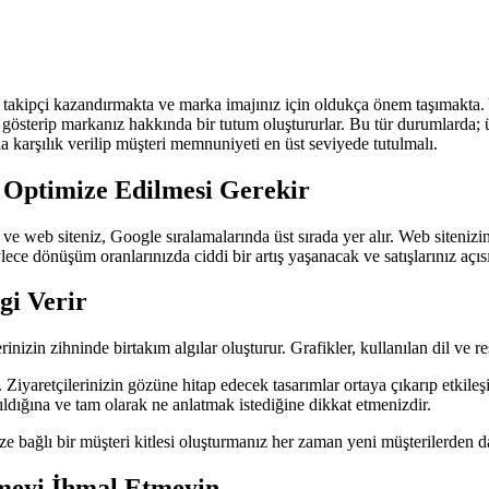
 takipçi kazandırmakta ve marka imajınız için oldukça önem taşımakta. Y
i gösterip markanız hakkında bir tutum oluştururlar. Bu tür durumlarda; 
la karşılık verilip müşteri memnuniyeti en üst seviyede tutulmalı.
n Optimize Edilmesi Gerekir
r ve web siteniz, Google sıralamalarında üst sırada yer alır. Web sitenizi
öylece dönüşüm oranlarınızda ciddi bir artış yaşanacak ve satışlarınız açıs
gi Verir
rinizin zihninde birtakım algılar oluşturur. Grafikler, kullanılan dil ve r
iyaretçilerinizin gözüne hitap edecek tasarımlar ortaya çıkarıp etkileş
ıldığına ve tam olarak ne anlatmak istediğine dikkat etmenizdir.
bağlı bir müşteri kitlesi oluşturmanız her zaman yeni müşterilerden da
rmeyi İhmal Etmeyin