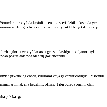
orumlar, bir sayfada kesinlikle en kolay erişilebilen kısımda yer
ürününüze dair gelebilecek her türlü soruya aktif bir şekilde cevap
n hızlı açılması ve sayfalar arası geçiş kolaylığının sağlanmasıyla
ından pozitif anlamda bir artış gözlenecektir.
esimler şirketin; eğlenceli, kurumsal veya güvenilir olduğunu hissettirir.
iminizi artırmak ana hedefiniz olmalı. Tabii burada önemli olan
ha çok kar getirir.