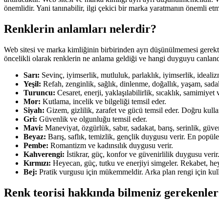
önemlidir. Yani tanınabilir, ilgi çekici bir marka yaratmanın önemli etmen
Renklerin anlamları nelerdir?
Web sitesi ve marka kimliğinin birbirinden ayrı düşünülmemesi gerekt
öncelikli olarak renklerin ne anlama geldiği ve hangi duyguyu canlan
Sarı:
Sevinç, iyimserlik, mutluluk, parlaklık, iyimserlik, idealiz
Yeşil:
Refah, zenginlik, sağlık, dinlenme, doğallık, yaşam, sadakat
Turuncu:
Cesaret, enerji, yaklaşılabilirlik, sıcaklık, samimiyet
Mor:
Kutlama, incelik ve bilgeliği temsil eder.
Siyah:
Gizem, gizlilik, zarafet ve gücü temsil eder. Doğru kullan
Gri:
Güvenlik ve olgunluğu temsil eder.
Mavi:
Maneviyat, özgürlük, sabır, sadakat, barış, serinlik, güve
Beyaz:
Barış, saflık, temizlik, gençlik duygusu verir. En popüle
Pembe:
Romantizm ve kadınsılık duygusu verir.
Kahverengi:
İstikrar, güç, konfor ve güvenirlilik duygusu verir
Kırmızı:
Heyecan, güç, tutku ve enerjiyi simgeler. Rekabet, heye
Bej:
Pratik vurgusu için mükemmeldir. Arka plan rengi için kulla
Renk teorisi hakkında bilmeniz gerekenler