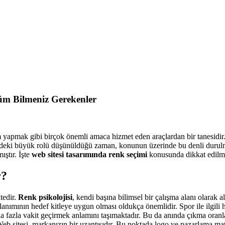
Tüm Bilmeniz Gerekenler
m yapmak gibi birçok önemli amaca hizmet eden araçlardan bir tanesidir.
ndeki büyük rolü düşünüldüğü zaman, konunun üzerinde bu denli durulma
ıştır. İşte
web sitesi tasarımında renk seçimi
konusunda dikkat edilmes
r?
tedir.
Renk psikolojisi
, kendi başına bilimsel bir çalışma alanı olarak a
ımının hedef kitleye uygun olması oldukça önemlidir. Spor ile ilgili habe
aha fazla vakit geçirmek anlamını taşımaktadır. Bu da anında çıkma oran
 Web sitesi, markanızın bir uzantısıdır. Bu noktada logo ve pazarlama ma