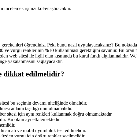
incelemek işinizi kolaylaştıracaktır.
si gerekenleri öğrendiniz. Peki bunu nasıl uygulayacaksınız? Bu noktada 
0 ve vurgu renklerinin %10 kullanılması gerektiğini savunur. Bu oran t
den web sitesi ile ilgili olan kısmında bu kural farklı algılanmalıdır.
enge yakalanmasını sağlayacaktır.
e dikkat edilmelidir?
itesi bu seçimin devamı niteliğinde olmalıdır.
lmesi anlamı taşıdığı unutulmamalıdır.
aber sitesi için aynı renkleri kullanmak doğru olmamaktadır.
ıdır. Bu okumayı etkilemektedir.
emlidir.
ulmamalı ve mobil uyumluluk test edilmelidir.
yüzden vurgu için doğru renkler seçilmelidir.