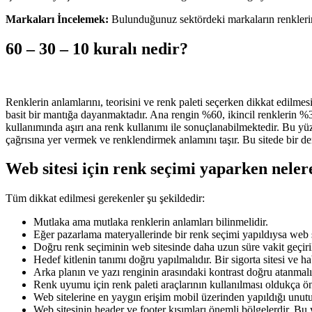
Markaları İncelemek:
Bulunduğunuz sektördeki markaların renklerini 
60 – 30 – 10 kuralı nedir?
Renklerin anlamlarını, teorisini ve renk paleti seçerken dikkat edilme
basit bir mantığa dayanmaktadır. Ana rengin %60, ikincil renklerin %3
kullanımında aşırı ana renk kullanımı ile sonuçlanabilmektedir. Bu yüz
çağrısına yer vermek ve renklendirmek anlamını taşır. Bu sitede bir d
Web sitesi için renk seçimi yaparken neler
Tüm dikkat edilmesi gerekenler şu şekildedir:
Mutlaka ama mutlaka renklerin anlamları bilinmelidir.
Eğer pazarlama materyallerinde bir renk seçimi yapıldıysa web s
Doğru renk seçiminin web sitesinde daha uzun süre vakit geçiri
Hedef kitlenin tanımı doğru yapılmalıdır. Bir sigorta sitesi ve h
Arka planın ve yazı renginin arasındaki kontrast doğru atanmal
Renk uyumu için renk paleti araçlarının kullanılması oldukça ön
Web sitelerine en yaygın erişim mobil üzerinden yapıldığı unut
Web sitesinin header ve footer kısımları önemli bölgelerdir. Bu 