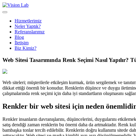
Hizmetlerimiz
Neler Yaptık?
Referanslarımız
Blog
İletişim
Biz Kimiz?
Web Sitesi Tasarımında Renk Seçimi Nasıl Yapılır? 
Web siteleri; müşterilerle etkileşim kurmak, ürün sergilemek ve tanıtı
dikkat ettiği önemli bir konudur. Renklerin düşünce ve duygu iletimi
çalışmalarında renk seçimi için daha iyi standartların oluşmasını sağlam
Renkler bir web sitesi için neden önemlidi
Renkler insanların davranışlarını, düşüncelerini, duygularını etkilemek
satış dendiği zaman renklerin bu önemi daha da artmaktadır. Renk kullan
bambaşka tonlar tercih edilebilir. Renklerin doğru kullanımı sitede d
arttıracaktır. Web sitesi ve marka kimliği ayrı ayrı düşünülmemelidir.