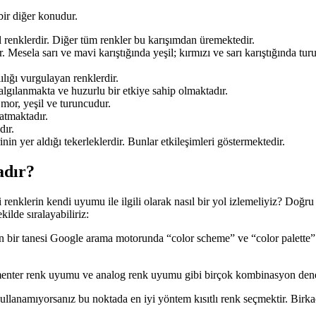
bir diğer konudur.
l renklerdir. Diğer tüm renkler bu karışımdan üremektedir.
r. Mesela sarı ve mavi karıştığında yeşil; kırmızı ve sarı karıştığında 
ılığı vurgulayan renklerdir.
algılanmakta ve huzurlu bir etkiye sahip olmaktadır.
mor, yeşil ve turuncudur.
atmaktadır.
dır.
inin yer aldığı tekerleklerdir. Bunlar etkileşimleri göstermektedir.
adır?
ki renklerin kendi uyumu ile ilgili olarak nasıl bir yol izlemeliyiz? D
ilde sıralayabiliriz:
bir tanesi Google arama motorunda “color scheme” ve “color palette” ara
menter renk uyumu ve analog renk uyumu gibi birçok kombinasyon dene
kullanamıyorsanız bu noktada en iyi yöntem kısıtlı renk seçmektir. Birka