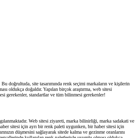
 Bu doğrultuda, site tasarımında renk seçimi markaların ve kişilerin
sı oldukça doğaldır. Yapılan birçok araştırma, web sitesi
i gerekenler, standartlar ve tüm bilinmesi gerekenler!
lgılanmaktadır. Web sitesi ziyareti, marka bilinirliği, marka sadakati ve
r sitesi için ayrı bir renk paleti uygunken, bir haber sitesi için
larınızın düşmesini sağlayarak sitede kalma ve gezinme oranlarını
teryallerinde kullanılan renk paletleriyle uyumlu olması oldukça