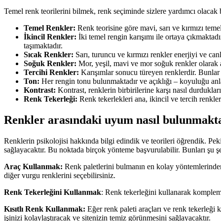
Temel renk teorilerini bilmek, renk seçiminde sizlere yardımcı olacak 
Temel Renkler:
Renk teorisine göre mavi, sarı ve kırmızı teme
İkincil Renkler:
İki temel rengin karışımı ile ortaya çıkmaktadı
taşımaktadır.
Sıcak Renkler:
Sarı, turuncu ve kırmızı renkler enerjiyi ve canl
Soğuk Renkler:
Mor, yeşil, mavi ve mor soğuk renkler olarak 
Tercihi Renkler:
Karışımlar sonucu türeyen renklerdir. Bunlar 
Ton:
Her rengin tonu bulunmaktadır ve açıklığı – koyuluğu anl
Kontrast:
Kontrast, renklerin birbirilerine karşı nasıl durdukları
Renk Tekerleği:
Renk tekerlekleri ana, ikincil ve tercih renkler
Renkler arasındaki uyum nasıl bulunmakt
Renklerin psikolojisi hakkında bilgi edindik ve teorileri öğrendik. Pe
sağlayacaktır. Bu noktada birçok yönteme başvurulabilir. Bunları şu şek
Araç Kullanmak:
Renk paletlerini bulmanın en kolay yöntemlerinden 
diğer vurgu renklerini seçebilirsiniz.
Renk Tekerleğini Kullanmak
: Renk tekerleğini kullanarak komple
Kısıtlı Renk Kullanmak:
Eğer renk paleti araçları ve renk tekerleği 
işinizi kolaylaştıracak ve sitenizin temiz görünmesini sağlayacaktır.