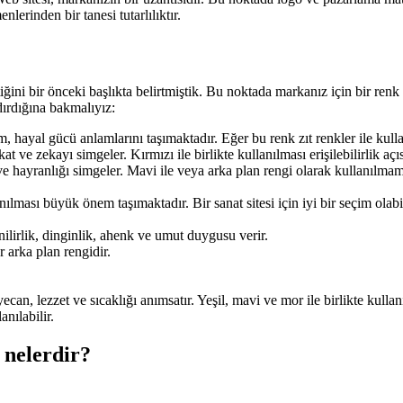
lerinden bir tanesi tutarlılıktır.
iğini bir önceki başlıkta belirtmiştik. Bu noktada markanız için bir re
dırdığına bakmalıyız:
m, hayal gücü anlamlarını taşımaktadır. Eğer bu renk zıt renkler ile kull
 ve zekayı simgeler. Kırmızı ile birlikte kullanılması erişilebilirlik açı
 ve hayranlığı simgeler. Mavi ile veya arka plan rengi olarak kullanılmam
ılması büyük önem taşımaktadır. Bir sanat sitesi için iyi bir seçim olabil
nilirlik, dinginlik, ahenk ve umut duygusu verir.
r arka plan rengidir.
.
can, lezzet ve sıcaklığı anımsatır. Yeşil, mavi ve mor ile birlikte kulla
nılabilir.
 nelerdir?